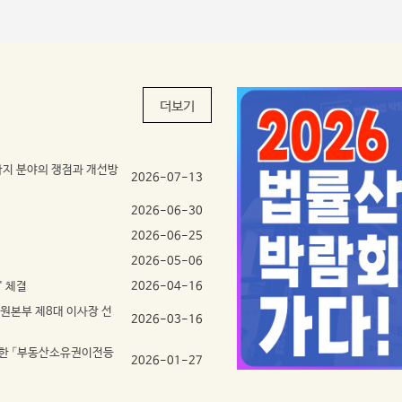
다.패밀리 캐릭터는 ‘버비(BEOBI)’, ‘무무
저, 제1주제 발표에서는 ‘베이징협약과 한국 선박
(MUMU)’, ‘사샤(SASHA)’의 세 캐릭터로 구성
등기·공시제도의 정합성’을 주제로, 올해 발효된
되었다. 캐릭터의 이름은 ‘법무사’의 각 글자를 따
「선박경매의 국제적 효력에 관한 UN협약」(이하
서 만들었다. ‘버비’는 코끼리를 의인화한 캐릭터
베이징협약)의 국내 이행 방안을 다루었다.발표
다. 의뢰인의 말을 끝까지 경청하며 신속하고 확
자인 이진하 등기관(대전지방법원)은 한국의 선
더보기
실하게 문제를 해결하는 믿음직한 남성 법무사로,
박등기부·선박원부 이원 공시체계에서는 외국 사
‘무무’는 여우를 의인화해 상황을 빠르게 파악하
법매각의 효력이 인정되더라도 그 결과가 장부에
고 명쾌하게 방향을 제시하는 추진력 있는 여성
반영되지 않으면 공시 공백이 발생한다고 지적하
 가지 분야의 쟁점과 개선방
법무사로 설정됐다. 사샤는 병아리를 의인화했
고, 예고등기 제도의 정비, 협약형 사법매각의 국
2026-07-13
다. 어느 날 갑자기 법률문제에 맞닥뜨려 막막해
내 등기원인화, 매수인의 직접 신청 구조 마련, 등
2026-06-30
하다가 버비와 무무를 만나 점차 안정감을 찾고
기관의 형식심사 기준 표준화 등을 개선방안으로
2026-06-25
씩씩하게 성장하는 평범한 시민을 상징하며, 법률
제시했다.제2주제 발표에서는 ‘공동소유의 법적
2026-05-06
앞에서 당황한 시민 누구나 자신을 투영할 수 있
분석과 등기부상 기재의 검토’를 주제로, 공유·합
는 공감 캐릭터로 형상화되었다. 각 캐릭터에게는
유·총유 등 공동소유 형태별 등기부 기재 실태를
' 체결
2026-04-16
MBTI(마이어스-브릭스 성격유형검사)의 성격
짚었다.발표자인 이형구 전북지방법무사회장은
원본부 제8대 이사장 선
2026-03-16
유형을 부여해 캐릭터의 개성을 한층 구체화했다.
공유와 합유는 등기부에 각각 ‘공유’, ‘합유’로 기
버비는 ISFJ(용감한 수호자형), 무무는 ENTJ(대
재되는 것과 달리 총유는 그 표시가 없어 등기부
위한 「부동산소유권이전등
2026-01-27
담한 통솔자형), 사샤는 ENFP(재기발랄 활동가
가 실체관계를 충분히 공시하지 못하고 있다는 점
형)로, 세 캐릭터의 성격 대비가 서로를 돋보이게
을 지적하고, 합유물 ‘관리’ 행위 및 총유물 ‘보존’