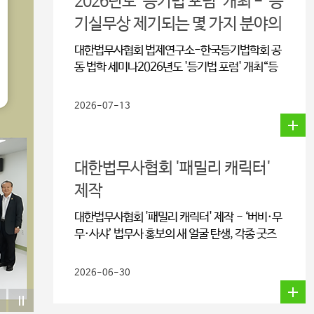
2026년도 '등기법 포럼' 개최 - "등
기실무상 제기되는 몇 가지 분야의
쟁점과 개선방안"
대한법무사협회 법제연구소-한국등기법학회 공
동 법학 세미나2026년도 '등기법 포럼' 개최“등
기실무상 제기되는 몇 가지 분야의 쟁점과 개선방
안”베이징협약 국내 이행 대비, 선박등기·공시제
2026-07-13
도 정합성 정비 시급총유 소유 등기부상 ‘총유 명
칭’ 기재, 부동산전자계약·모바일등기 연계 개선
방안 논의 대한법무사협회 법제연구소(소장 김인
대한법무사협회 '패밀리 캐릭터'
엽)와 한국등기법학회(회장 권오복)가 공동으로
주최하는 “2026년도 등기법포럼”이 10일(금)
제작
오후 2시, 서울 논현동 법무사회관 7층 대회의실
대한법무사협회 '패밀리 캐릭터' 제작 - ‘버비·무
에서 열렸다.‘등기실무상 제기되는 몇 가지 분야
무·사샤’ 법무사 홍보의 새 얼굴 탄생, 각종 굿즈
의 쟁점과 개선방안’을 대주제로 열린 이번 포럼
제작 예정 대한법무사협회(협회장 이강천)가
은 선박등기, 부동산 공동소유, 부동산전자계약
‘생활법률 전문가’로서 법무사의 위상을 시민에게
등 등기실무 전반에서 논란이 되고 있는 세 가지
2026-06-30
친근하게 알리기 위한 ‘패밀리 캐릭터’를 제작하
주제를 심도 있게 다루며, 이론과 실무 사이의 간
고, 이를 활용한 굿즈(PVC 키링)를 제작 배포했
극을 좁히기 위한 해법을 모색하는 자리였다.먼