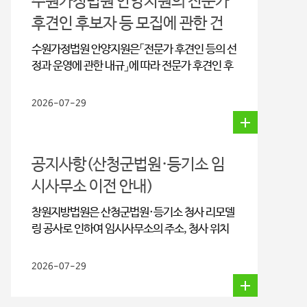
수원가정법원 안양지원의 전문가
후견인 후보자 등 모집에 관한 건
수원가정법원 안양지원은「전문가 후견인 등의 선
정과 운영에 관한 내규」에 따라 전문가 후견인 후
보자 등 모집에 대해 지원할 수 있도록 우리협회
에 안내를 요청하고 있습니다.□ 수원가정법원 안
2026-07-29
양지원, 전문가 후견인 후보자 등 모집 주요내용
(붙임 참조)○ 모집기간 : 2026. 7. 22. (수) ~
2026. 8. 21. (금) 까지○ 모집인원 : 00명○ 접
공지사항(산청군법원·등기소 임
수방법 : 방문 및 등기우편접수○ 접 수 처 : 수원
가정법원 안양지원 민사과 후견담당자 앞
시사무소 이전 안내)
[경기도 안양시 동안구 관평로212번길 70(관양
창원지방법원은 산청군법원·등기소 청사 리모델
동)]○ 문 의 처 : 031-8086-1242 (후견담당자
링 공사로 인하여 임시사무소의 주소, 청사 위치
강문희 행정관)○ 모집분야, 자격요건, 증빙서류
등에 관한 내용을 우리협회로 안내하고 있습니
등 세부내용 : 붙임 참조
다. ○ 산청군법원 · 등기소 임시사무소에 관한 주
2026-07-29
요내용(붙임 참조)- 임시사무소 예정 업무기간 :
2026. 8. 24. (월) ~ 2026. 12. 4. (금)- 이전일