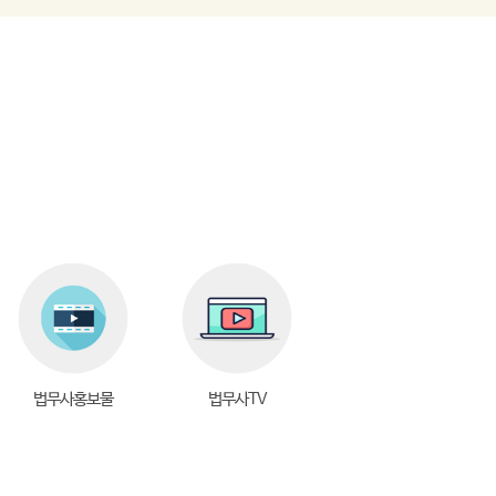
법무사홍보물
법무사TV