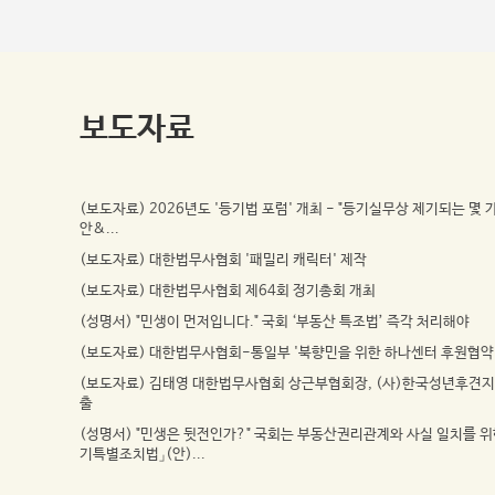
보도자료
(보도자료) 2026년도 '등기법 포럼' 개최 - "등기실무상 제기되는 몇
안&...
(보도자료) 대한법무사협회 '패밀리 캐릭터' 제작
(보도자료) 대한법무사협회 제64회 정기총회 개최
(성명서) "민생이 먼저입니다." 국회 ‘부동산 특조법’ 즉각 처리해야
(보도자료) 대한법무사협회-통일부 '북향민을 위한 하나센터 후원협약
(보도자료) 김태영 대한법무사협회 상근부협회장, (사)한국성년후견지
출
(성명서) "민생은 뒷전인가?" 국회는 부동산권리관계와 사실 일치를 
기특별조치법」(안)...